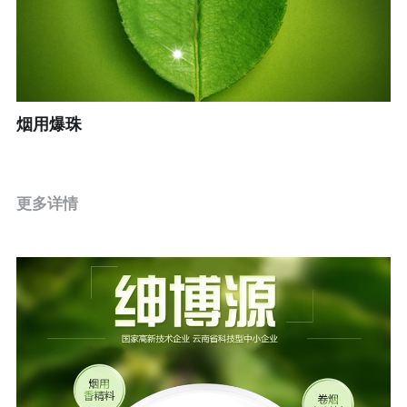
搜索
烟用爆珠
更多详情